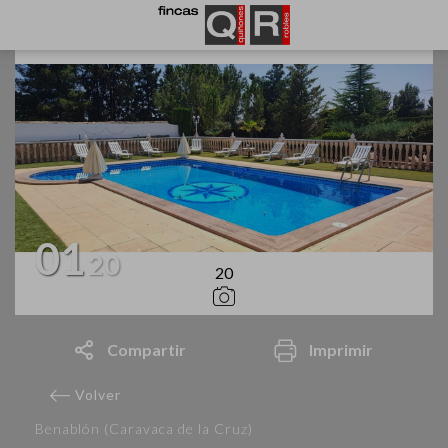
01
20
20
Compartir
Imprimir
Volver
Benablón (Caravaca de la Cruz)