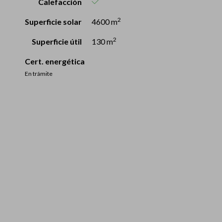
Calefacción
2
Superficie solar
4600 m
2
Superficie útil
130 m
Cert. energética
En trámite