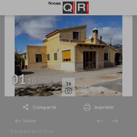
01
16
16
Compartir
Imprimir
Volver
Caravaca de la Cruz