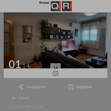
01
14
14
Compartir
Imprimir
Volver
Caravaca de la Cruz