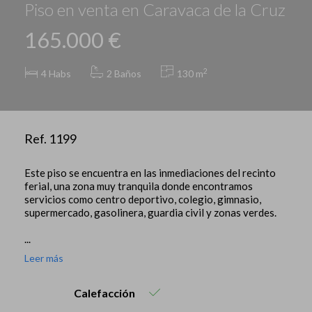
Piso en venta en Caravaca de la Cruz
165.000 €
2
4
Habs
2 Baños
130 m
Ref. 1199
Este piso se encuentra en las inmediaciones del recinto
ferial, una zona muy tranquila donde encontramos
servicios como centro deportivo, colegio, gimnasio,
supermercado, gasolinera, guardia civil y zonas verdes.
...
Leer más
Calefacción