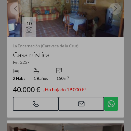
10
La Encarnación (Caravaca de la Cruz)
Casa rústica
Ref. 2257
2
2 Habs
1 Baños
150 m
40.000 €
¡Ha bajado 19.000 €!