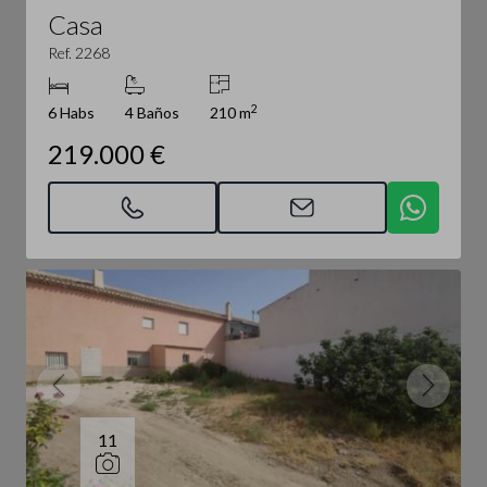
Casa
Ref. 2268
2
6 Habs
4 Baños
210 m
219.000 €
11