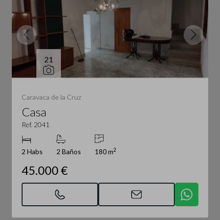
21
Caravaca de la Cruz
Casa
Ref. 2041
2
2 Habs
2 Baños
180 m
45.000 €