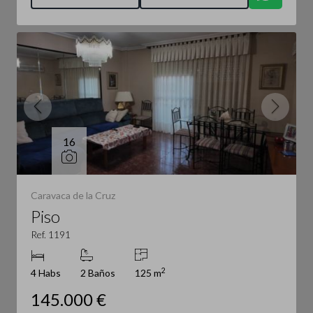
16
Caravaca de la Cruz
Piso
Ref. 1191
2
4 Habs
2 Baños
125 m
145.000 €