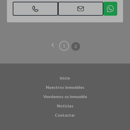
chevron_left
1
2
Inicio
Nuestros inmuebles
Vendemos su inmueble
Noticias
Contactar