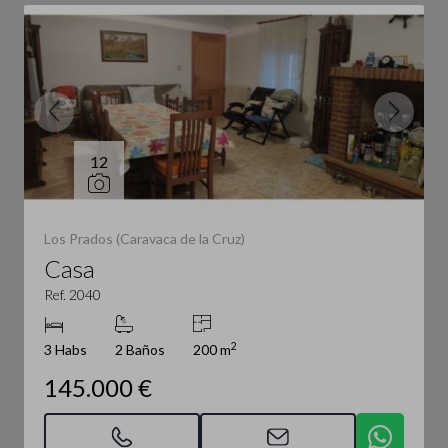
12
Los Prados (Caravaca de la Cruz)
Casa
Ref. 2040
2
3 Habs
2 Baños
200 m
145.000 €