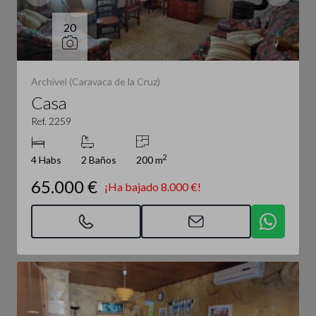
20
Archivel (Caravaca de la Cruz)
Casa
Ref. 2259
2
4 Habs
2 Baños
200 m
65.000 €
¡Ha bajado 8.000 €!