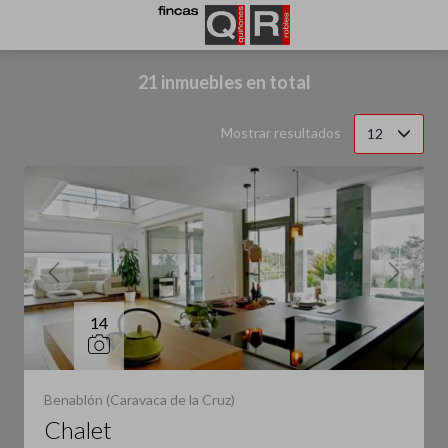
Filtrar
Ordenar
21 inmuebles en total
Mostrar resultados
12
14
Benablón (Caravaca de la Cruz)
Chalet