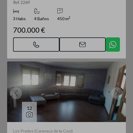
Ref. 2269
2
3 Habs
4 Baños
450 m
700.000 €
12
Los Prados (Caravaca de la Cruz)